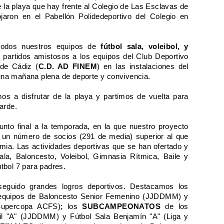
 la playa que hay frente al Colegio de Las Esclavas de
ojaron en el Pabellón Polidedeportivo del Colegio en
todos nuestros equipos de
fútbol sala, voleibol, y
 partidos amistosos a los equipos del Club Deportivo
 de Cádiz (
C.D. AD FINEM
) en las instalaciones del
ó una mañana plena de deporte y convivencia.
imos a disfrutar de la playa y partimos de vuelta para
arde.
nto final a la temporada, en la que nuestro proyecto
n un número de socios (291 de media) superior al que
ia. Las actividades deportivas que se han ofertado y
ala, Baloncesto, Voleibol, Gimnasia Rítmica, Baile y
tbol 7 para padres.
eguido grandes logros deportivos. Destacamos los
equipos de Baloncesto Senior Femenino (JJDDMM) y
(Supercopa ACFS); los
SUBCAMPEONATOS
de los
til "A" (JJDDMM) y Fútbol Sala Benjamín "A" (Liga y