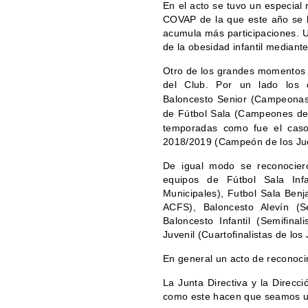
En el acto se tuvo un especial
COVAP de la que este año se h
acumula más participaciones. U
de la obesidad infantil mediante
Otro de los grandes momentos 
del Club. Por un
lado
los
Baloncesto Senior (Campeonas 
de Fútbol Sala (Campeones de 
temporadas como fue el caso
2018/2019 (Campeón de los Jue
De igual modo se reconocier
equipos de Fútbol Sala Inf
Municipales), Futbol Sala Ben
ACFS), Baloncesto Alevín (Se
Baloncesto Infantil (Semifina
Juvenil (Cuartofinalistas de lo
En general un acto de reconocim
La Junta Directiva y la Direcc
como este hacen que seamos u