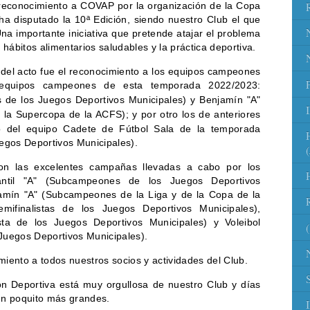
 reconocimiento a COVAP por la organización de la Copa
a disputado la 10ª Edición, siendo nuestro Club el que
na importante iniciativa que pretende atajar el problema
 hábitos alimentarios saludables y la práctica deportiva.
del acto fue el reconocimiento a los equipos campeones
equipos campeones de esta temporada 2022/2023:
de los Juegos Deportivos Municipales) y Benjamín "A"
la Supercopa de la ACFS); y por otro los de a
nteriores
 del equipo Cadete de Fútbol Sala de la temporada
gos Deportivos Municipales).
on las excelentes campañas llevadas a cabo por los
antil "A" (Subcampeones de los Juegos Deportivos
jamín "A" (Subcampeones de la Liga y de la Copa de la
mifinalistas de los Juegos Deportivos Municipales),
lista de los Juegos Deportivos Municipales) y Voleibol
s Juegos Deportivos Municipales).
iento a todos nuestros socios y actividades del Club.
ión Deportiva está muy orgullosa de nuestro Club y días
n poquito más grandes.