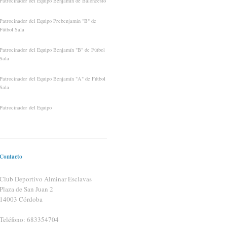
Patrocinador del Equipo Benjamín de Baloncesto
Patrocinador del Equipo Prebenjamín "B" de
Fútbol Sala
Patrocinador del Equipo Benjamín "B" de Fútbol
Sala
Patrocinador del Equipo Benjamín "A" de Fútbol
Sala
Patrocinador del Equipo
Contacto
Club Deportivo Alminar Esclavas
Plaza de San Juan 2
14003 Córdoba
Teléfono:
683354704