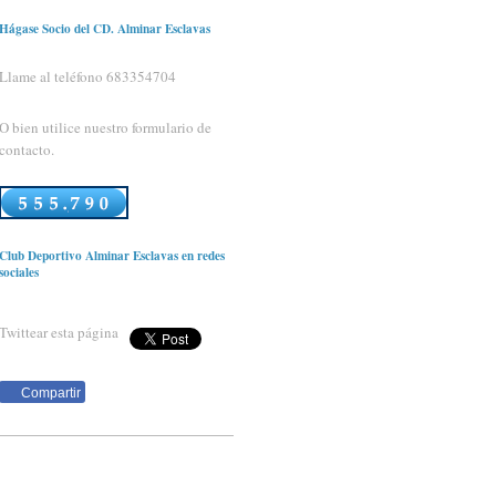
Hágase Socio del CD. Alminar Esclavas
Llame al teléfono 683354704
O bien utilice nuestro formulario de
contacto.
Club Deportivo Alminar Esclavas en redes
sociales
Twittear esta página
Compartir